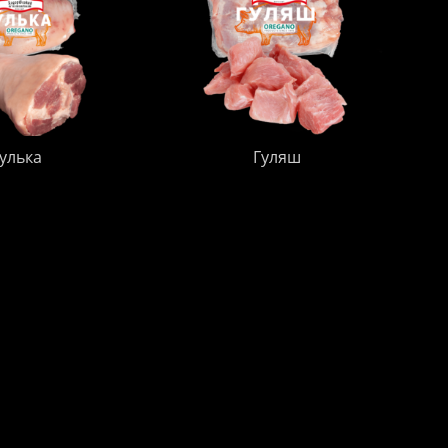
улька
Гуляш