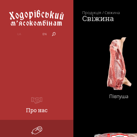
Продукція
Свіжина
Свіжина
UA
EN
Півтуша
Про нас